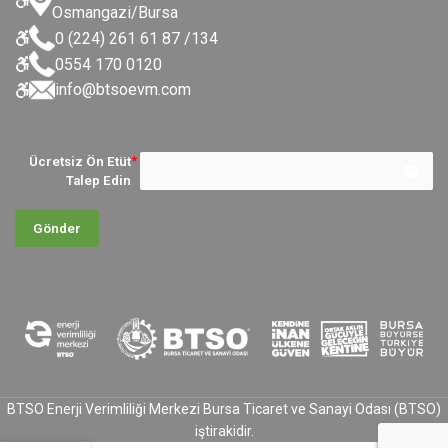
Osmangazi/Bursa
0 (224) 261 61 87 /134
0554 170 0120
info@btsoevm.com
Ücretsiz Ön Etüt
email
Talep Edin
Gönder
BTSO Enerji Verimliliği Merkezi Bursa Ticaret ve Sanayi Odası
(BTSO)
iştirakidir.