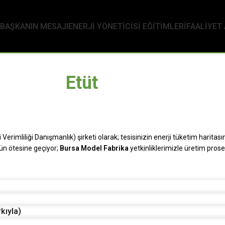
BAŞKANIN MESAJI
ENERJI YÖNETICISI EĞITIMLERI
FAALİYET
Etüt
erimliliği Danışmanlık) şirketi olarak; tesisinizin enerji tüketim haritasını
dün ötesine geçiyor;
Bursa Model Fabrika
yetkinliklerimizle üretim prose
kıyla)