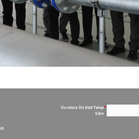
Ücretsiz Ön Etüt Talep
Edin
sa