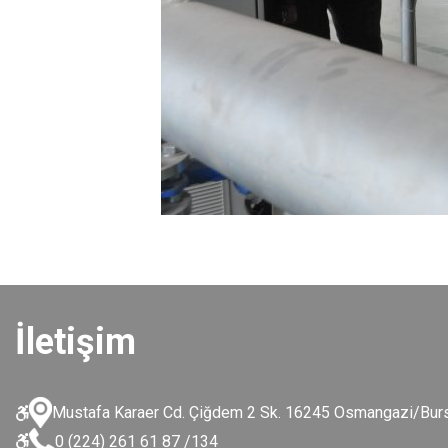
İletişim
Mustafa Karaer Cd. Çiğdem 2 Sk. 16245 Osmangazi/Bur
0 (224) 261 61 87 /134