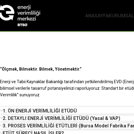
ANASAYFA
KURUMSAL
“Ölçmek, Bilmektir. Bilmek, Yönetmektir.”
Enerji ve Tabii Kaynaklar Bakanlığı tarafından yetkilendirilmiş EVD (Enerji V
bilimsel verilerle tasarruf potansiyelinizi raporluyoruz. Standart bir etü
Verimlilik” sunuyoruz.
1. ÖN ENERJİ VERİMLİLİĞİ ETÜDÜ
2. DETAYLI ENERJİ VERİMLİLİĞİ ETÜDÜ (Yasal & VAP)
3. PROSES VERİMLİLİĞİ ETÜTLERİ (Bursa Model Fabrika Far
ETÜT SÜRECİ NASIL İŞLER?