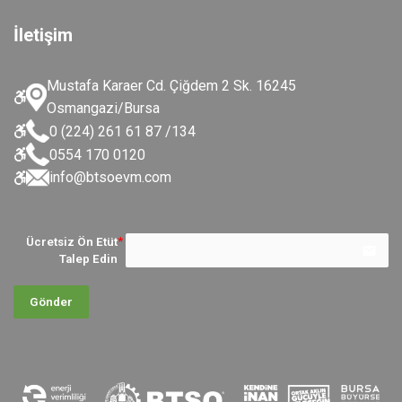
İletişim
Mustafa Karaer Cd. Çiğdem 2 Sk. 16245
Osmangazi/Bursa
0 (224) 261 61 87 /134
0554 170 0120
info@btsoevm.com
Ücretsiz Ön Etüt
email
Talep Edin
Gönder