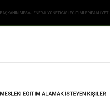
BAŞKANIN MESAJI
ENERJI YÖNETICISI EĞITIMLERI
FAALİYET
 MESLEKİ EĞİTİM ALAMAK İSTEYEN KİŞİLER