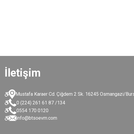
İletişim
Mustafa Karaer Cd. Çiğdem 2 Sk. 16245 Osmangazi/Bur
0 (224) 261 61 87 /134
0554 170 0120
info@btsoevm.com