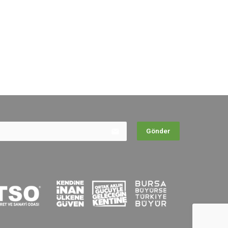
email
Gönder