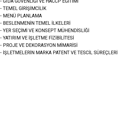
- GIDA GÜVENLİĞİ VE HACCP EĞİTİMİ
- TEMEL GİRİŞİMCİLİK
- MENÜ PLANLAMA
- BESLENMENİN TEMEL İLKELERİ
- YER SEÇİMİ VE KONSEPT MÜHENDİSLİĞİ
- YATIRIM VE İŞLETME FİZİBİLİTESİ
- PROJE VE DEKORASYON MİMARİSİ
- İŞLETMELERİN MARKA PATENT VE TESCİL SÜREÇLERİ