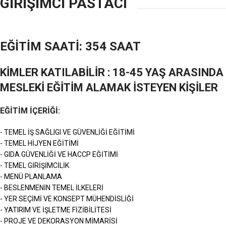
GİRİŞİMCİ PASTACI
EĞİTİM SAATİ: 354 SAAT
KİMLER KATILABİLİR : 18-45 YAŞ ARASINDA
MESLEKİ EĞİTİM ALAMAK İSTEYEN KİŞİLER
EĞİTİM İÇERİĞİ:
- TEMEL İŞ SAĞLIGI VE GÜVENLİĞİ EĞİTİMİ
- TEMEL HİJYEN EĞİTİMİ
- GIDA GÜVENLİĞİ VE HACCP EĞİTİMİ
- TEMEL GİRİŞİMCİLİK
- MENÜ PLANLAMA
- BESLENMENİN TEMEL İLKELERİ
- YER SEÇİMİ VE KONSEPT MÜHENDİSLİĞİ
- YATIRIM VE İŞLETME FİZİBİLİTESİ
- PROJE VE DEKORASYON MİMARİSİ