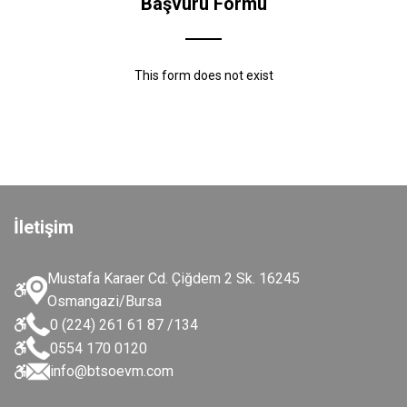
Başvuru Formu
This form does not exist
İletişim
Mustafa Karaer Cd. Çiğdem 2 Sk. 16245
Osmangazi/Bursa
0 (224) 261 61 87 /134
0554 170 0120
info@btsoevm.com