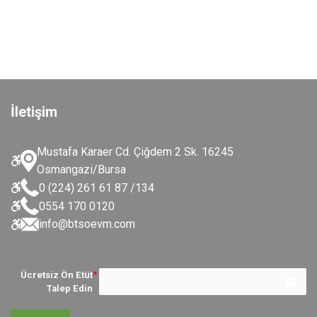
İletişim
Mustafa Karaer Cd. Çiğdem 2 Sk. 16245
Osmangazi/Bursa
0 (224) 261 61 87 /134
0554 170 0120
info@btsoevm.com
Ücretsiz Ön Etüt
email
Talep Edin