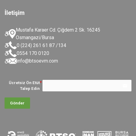
İletişim
Mustafa Karaer Cd. Çiğdem 2 Sk. 16245
Osmangazi/Bursa
0 (224) 261 61 87 /134
0554 170 0120
info@btsoevm.com
Ücretsiz Ön Etüt
email
Talep Edin
Gönder