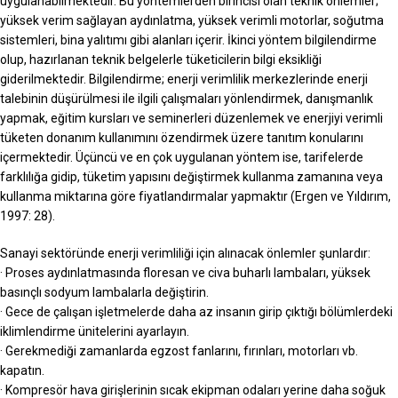
uygulanabilmektedir. Bu yöntemlerden birincisi olan teknik önlemler;
yüksek verim sağlayan aydınlatma, yüksek verimli motorlar, soğutma
sistemleri, bina yalıtımı gibi alanları içerir. İkinci yöntem bilgilendirme
olup, hazırlanan teknik belgelerle tüketicilerin bilgi eksikliği
giderilmektedir. Bilgilendirme; enerji verimlilik merkezlerinde enerji
talebinin düşürülmesi ile ilgili çalışmaları yönlendirmek, danışmanlık
yapmak, eğitim kursları ve seminerleri düzenlemek ve enerjiyi verimli
tüketen donanım kullanımını özendirmek üzere tanıtım konularını
içermektedir. Üçüncü ve en çok uygulanan yöntem ise, tarifelerde
farklılığa gidip, tüketim yapısını değiştirmek kullanma zamanına veya
kullanma miktarına göre fiyatlandırmalar yapmaktır (Ergen ve Yıldırım,
1997: 28).
Sanayi sektöründe enerji verimliliği için alınacak önlemler şunlardır:
· Proses aydınlatmasında floresan ve civa buharlı lambaları, yüksek
basınçlı sodyum lambalarla değiştirin.
· Gece de çalışan işletmelerde daha az insanın girip çıktığı bölümlerdeki
iklimlendirme ünitelerini ayarlayın.
· Gerekmediği zamanlarda egzost fanlarını, fırınları, motorları vb.
kapatın.
· Kompresör hava girişlerinin sıcak ekipman odaları yerine daha soğuk