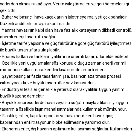
yerlerden olmasını sağlayın. Verim iyileştirmeleri ve geri ödemeler ilgi
çekicidir.
· Buhar ve basınçlı hava kaçaklarının işletmeye maliyeti çok pahalıdır.
Düzenli auditlerle ortaya çıkarılmalıdır.
· Yanma havasının kalbi olan hava fazlalık katsayısının dikkatli kontrolü,
önemli enerji tasarrufu sağlar.
· İşletme tarife yapısına ve güç faktörüne göre güç faktörü iyileştirmesi
ile büyük tasarruflara ulaşılabilir.
· Proses hatları ve tankların yalıtımı ile önemli tasarruflar elde edilebilir.
· Özellikle yeni uygulamalar söz konusu olduğu zaman enerji verimli
motorların kullanılması, kendini kısa sürede amorti eder.
· Şayet basınçlar fazla tasarlanmışsa, basıncın azaltması prosesi
ısıtmayacaktır ve büyük tasarruflar söz konusudur.
· Endüstriyel tesisler genellikle yetersiz olarak yalıtılır. Uygun yalıtım
büyük kazanç demektir.
· Büyük kompresörlerde hava veya su soğutmasıyla atılan ısıyı uygun
tasarımla özellikle kışın mahal ısıtmalarında kullanmak mümkündür.
· Plastik şeritler, kapı tamponları ve hava perdeleri büyük giriş
kapılarından enfiltrasyonun bloke edilmesine yardımcı olur.
· Ekonomizerler, dış havanın optimum kullanımını sağlarlar. Kullanımları