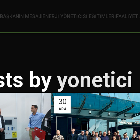
BAŞKANIN MESAJI
ENERJI YÖNETICISI EĞITIMLERI
FAALİYET
sts by
yonetici
30
ARA