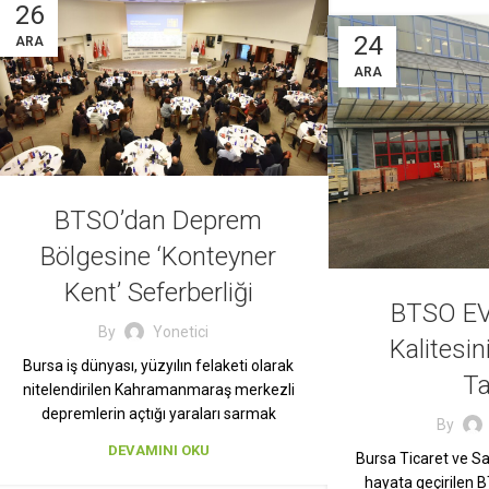
26
24
ARA
ARA
BTSO’dan Deprem
Bölgesine ‘Konteyner
Kent’ Seferberliği
BTSO E
By
Yonetici
Kalitesin
Bursa iş dünyası, yüzyılın felaketi olarak
Ta
nitelendirilen Kahramanmaraş merkezli
depremlerin açtığı yaraları sarmak
By
DEVAMINI OKU
Bursa Ticaret ve S
hayata geçirilen B