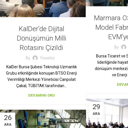
Marmara O
Model Fab
KalDer’de Dijital
EVM’ye
Dönüşümün Milli
Rotasını Çizildi
By
Bursa Ticaret ve
By
Yonetici
liderliğinde haya
KalDer Bursa Şubesi Teknoloji Uzmanlık
dönüşüm merkezi 
Grubu etkinliğinde konuşan BTSO Enerji
ve Enerji
Verimliliği Merkezi Yöneticisi Canpolat
DEVAM
Çakal, TÜBİTAK tarafından…
DEVAMINI OKU
29
ARA
26
ARA