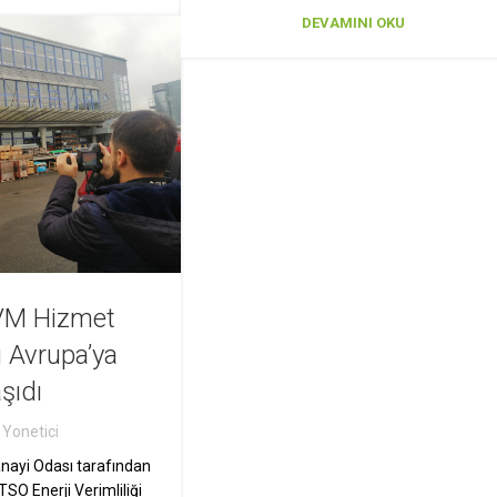
DEVAMINI OKU
VM Hizmet
i Avrupa’ya
şıdı
Yonetici
anayi Odası tarafından
TSO Enerji Verimliliği