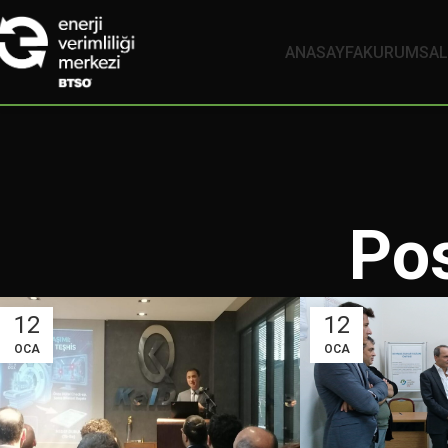
ANASAYFA
KURUMSAL
Po
12
12
OCA
OCA