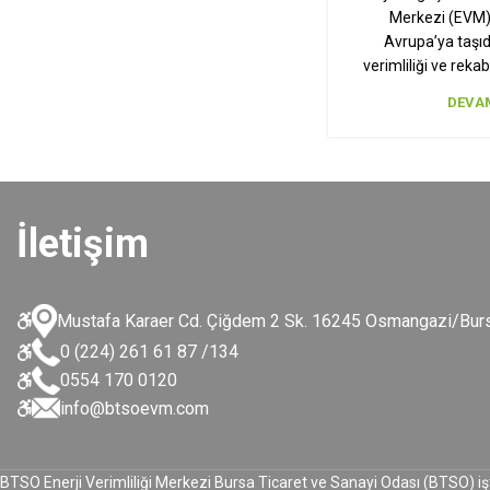
Merkezi (EVM) 
Avrupa’ya taşıdı
verimliliği ve rekab
DEVAM
İletişim
Mustafa Karaer Cd. Çiğdem 2 Sk. 16245 Osmangazi/Bur
0 (224) 261 61 87 /134
0554 170 0120
info@btsoevm.com
BTSO Enerji Verimliliği Merkezi Bursa Ticaret ve Sanayi Odası
(BTSO)
iş