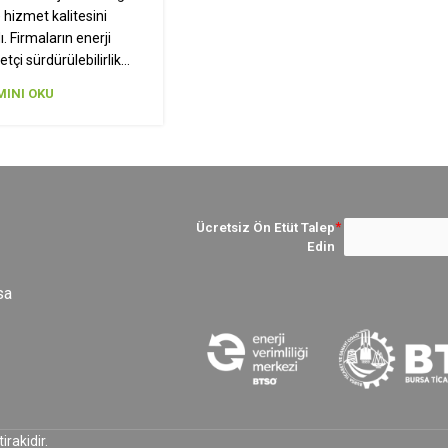
hizmet kalitesini
. Firmaların enerji
etçi sürdürülebilirlik…
INI OKU
Ücretsiz Ön Etüt Talep
Edin
sa
tirakidir.