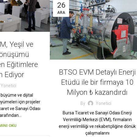
26
ARA
, Yeşil ve
 Dönüşümü
n Eğitimlere
BTSO EVM Detaylı Enerji
 Ediyor
Etüdü ile bir firmaya 10
Yonetici
Milyon ₺ kazandırdı
l büyüme ve dijital
ümeleri için projeler
By
Yonetici
icaret ve Sanayi Odası
Bursa Ticaret ve Sanayi Odası Enerji
tarafından…
Verimliliği Merkezi (EVM), firmaların
INI OKU
enerji verimliliği ve rekabetçiliğine dönük
çalışmalarını