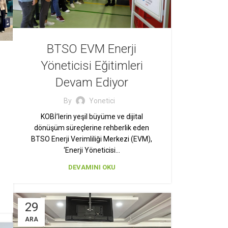
BTSO EVM Enerji
Yöneticisi Eğitimleri
Devam Ediyor
By
Yonetici
KOBİ’lerin yeşil büyüme ve dijital
dönüşüm süreçlerine rehberlik eden
BTSO Enerji Verimliliği Merkezi (EVM),
‘Enerji Yöneticisi…
DEVAMINI OKU
29
ARA