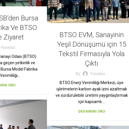
SB’den Bursa
rika Ve BTSO
BTSO EVM, Sanayinin
 Ziyaret
Yeşil Dönüşümü için 15
Yonetici
Tekstil Firmasıyla Yola
 Sanayi Odası (BTSO)
Çıktı
ta geçen yetkinlik ve
Bursa Model Fabrika
By
Yonetici
 Verimliliği…
BTSO Enerji Verimliliği Merkezi, üye
INI OKU
işletmelerin karbon ayak izini azaltmak
ve sürdürülebilir üretimi yaygınlaştırmak
için kapsamlı….
DEVAMINI OKU