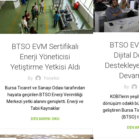
BTSO EVM
BTSO EVM Sertifikalı
Dijital
Enerji Yöneticisi
Destekleye
Yetiştirme Yetkisi Aldı
Devam
By
Yonetici
By
Bursa Ticaret ve Sanayi Odası tarafından
hayata geçirilen BTSO Enerji Verimliliği
KOBİ’lerin yeşi
Merkezi yetki alanını genişletti. Enerji ve
dönüşüm odaklı büy
Tabii Kaynaklar
geliştiren Bursa T
(BTSO) 
DEVAMINI OKU
DEVAM