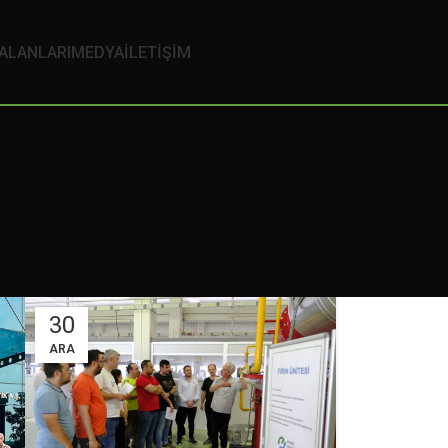
 ALANLARI
MEDYA
İLETİŞİM
30
ARA